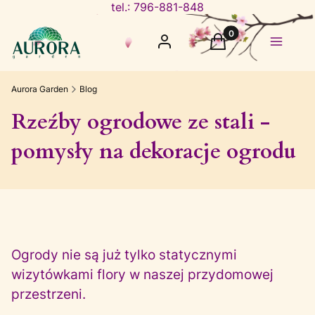
tel.: 796-881-848
Produkty w koszyku
Zaloguj się
Koszyk
Menu
Aurora Garden
Blog
Rzeźby ogrodowe ze stali -
pomysły na dekoracje ogrodu
Ogrody nie są już tylko statycznymi
wizytówkami flory w naszej przydomowej
przestrzeni.