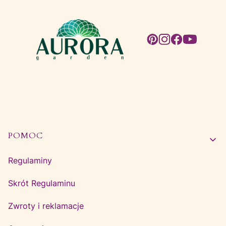
Linki w stopce
POMOC
Regulaminy
Skrót Regulaminu
Zwroty i reklamacje