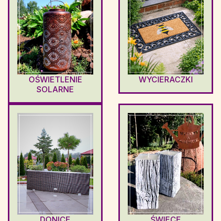
OŚWIETLENIE
WYCIERACZKI
SOLARNE
DONICE
ŚWIECE