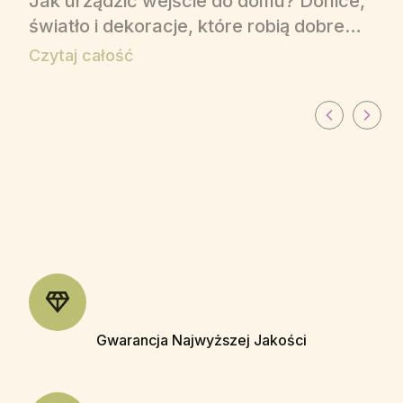
Jak urządzić wejście do domu? Donice,
światło i dekoracje, które robią dobre
pierwsze wrażenie
Czytaj całość
Gwarancja Najwyższej Jakości