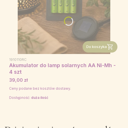
Do koszyka
1910110RC
Akumulator do lamp solarnych AA Ni-Mh -
4 szt
Cena
39,00 zł
Ceny podane bez kosztów dostawy.
Dostępność:
duża ilość