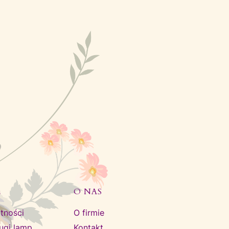
E
O NAS
tności
O firmie
ługi lamp
Kontakt