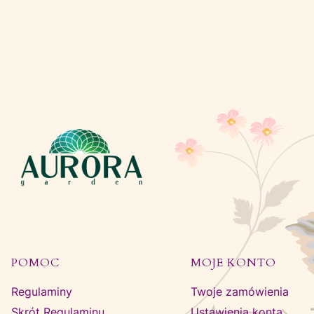
Linki w stopce
POMOC
MOJE KONTO
Regulaminy
Twoje zamówienia
Skrót Regulaminu
Ustawienia konta