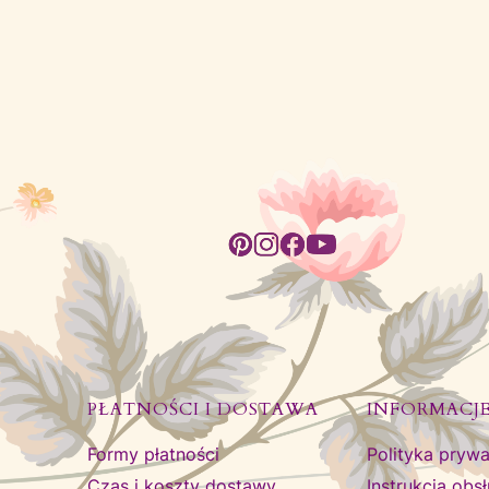
PŁATNOŚCI I DOSTAWA
INFORMACJ
Formy płatności
Polityka prywa
Czas i koszty dostawy
Instrukcja obs