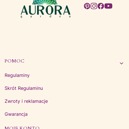
Linki w stopce
POMOC
Regulaminy
Skrót Regulaminu
Zwroty i reklamacje
Gwarancja
MOJE KONTO