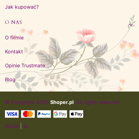
Jak kupować?
O NAS
O firmie
Kontakt
Opinie Trustmate
Blog
© Copyright 2025
Shoper.pl
. All rights reserved.
POLSKI
ZŁ