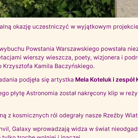
alną okazję uczestniczyć w wyjątkowym projekci
y wybuchu Powstania Warszawskiego powstała niez
tacjami wierszy wieszcza, poety, wizjonera i pod
Krzysztofa Kamila Baczyńskiego.
dania podjęła się artystka
Mela Koteluk i zespół
o płytę Astronomia został nakręcony klip w reżys
dną z kosmicznych ról odegrały nasze Rzeźby Wia
nvil, Galaxy wprowadzają widza w świat nieodgadn
tylko trochę wolniej i inaczej.