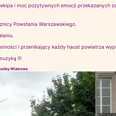
ekipa i moc pozytywnych emocji przekazanych z
cznicy Powstania Warszawskiego.
łaniu.
enności i przenikający każdy haust powietrza wyp
uzyką !!!
zeźby Wiatrowe