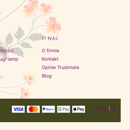
E
O NAS
tności
O firmie
ługi lamp
Kontakt
Opinie Trustmate
Blog
POLSKI
ZŁ