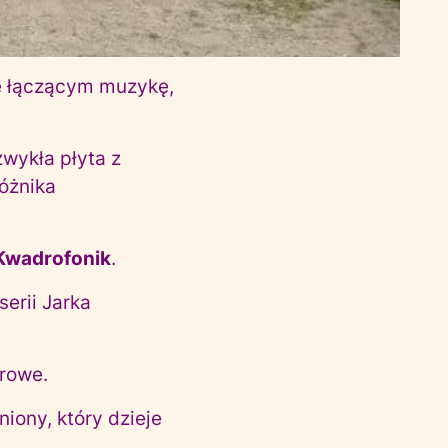
e łączącym muzykę,
wykła płyta z
różnika
 Kwadrofonik
.
erii Jarka
trowe.
iony, który dzieje