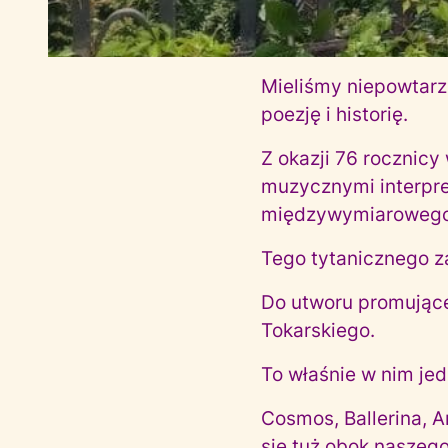
Mieliśmy niepowtarz
poezję i historię.
Z okazji 76 rocznic
muzycznymi interpre
międzywymiarowego 
Tego tytanicznego za
Do utworu promująceg
Tokarskiego.
To właśnie w nim je
Cosmos, Ballerina, A
się tuż obok naszego 