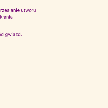
przesłanie utworu
kłania
ód gwiazd.