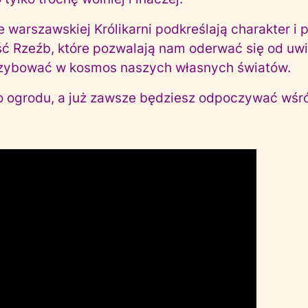
 warszawskiej Królikarni podkreślają charakter i 
 Rzeźb, które pozwalają nam oderwać się od uwi
oszybować w kosmos naszych własnych światów.
o ogrodu, a już zawsze będziesz odpoczywać wśr