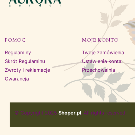
Linki w stopce
POMOC
MOJE KONTO
Regulaminy
Twoje zamówienia
Skrót Regulaminu
Ustawienia konta
Zwroty i reklamacje
Przechowalnia
Gwarancja
© Copyright 2025
Shoper.pl
. All rights reserved.