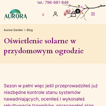
tel.: 796-881-848
Produkty w koszyku
Zaloguj się
Koszyk
Menu
Aurora Garden
Blog
Oświetlenie solarne w
przydomowym ogrodzie
Sezon w pełni więc jeśli przeprowadziłeś już
niezbędne kontrole stanu systemów
nawadniających, oceniłeś i wykonałeś
rekultywację trawników, opracowałeś plan