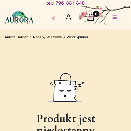
tel.: 796-881-848
Produkty w koszyku
Zaloguj się
Koszyk
Menu
Aurora Garden
Rzeźby Wiatrowe
Wind Spinner
Produkt jest
niedostępny