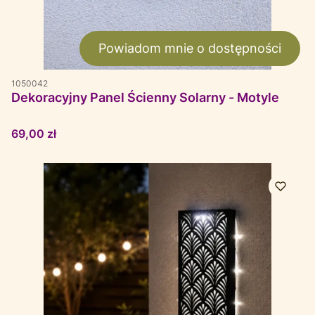
Powiadom mnie o dostępności
1050042
Dekoracyjny Panel Ścienny Solarny - Motyle
Cena
69,00 zł