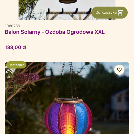
Do koszyka
1080288
Balon Solarny - Ozdoba Ogrodowa XXL
Cena
188,00 zł
Bestseller