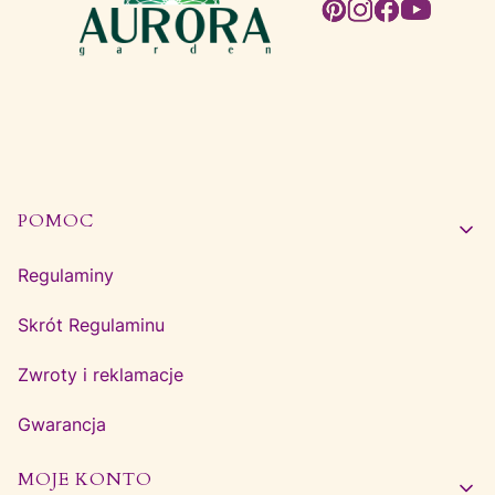
Linki w stopce
POMOC
Regulaminy
Skrót Regulaminu
Zwroty i reklamacje
Gwarancja
MOJE KONTO