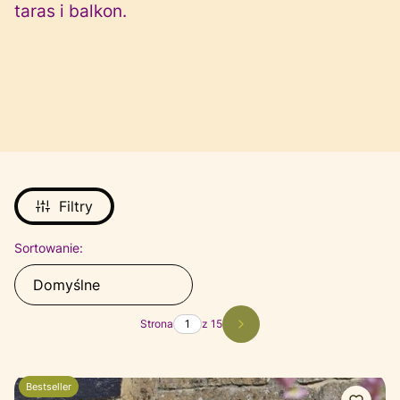
taras i balkon.
Filtry
Lista produktów
Sortowanie:
Domyślne
Strona
z 15
Następne produkty
Bestseller