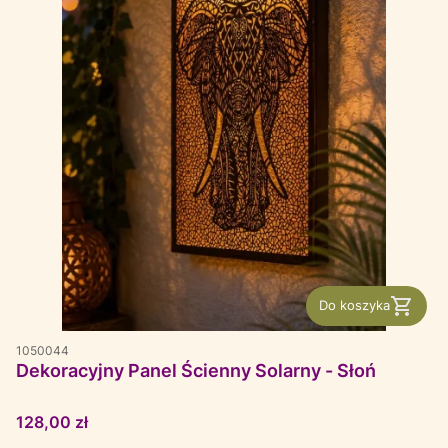
Do koszyka
1050044
Dekoracyjny Panel Ścienny Solarny - Słoń
Cena
128,00 zł