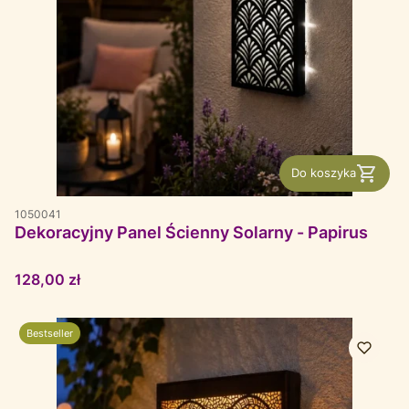
Do koszyka
1050041
Dekoracyjny Panel Ścienny Solarny - Papirus
Cena
128,00 zł
Bestseller