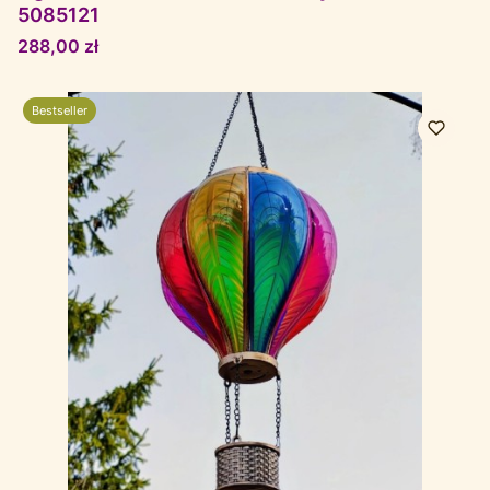
5085121
Cena
288,00 zł
Bestseller