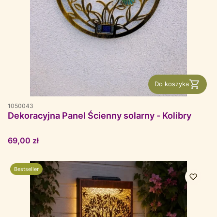
Do koszyka
1050043
Dekoracyjna Panel Ścienny solarny - Kolibry
Cena
69,00 zł
Bestseller