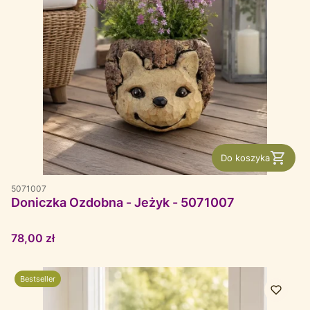
Do koszyka
5071007
Doniczka Ozdobna - Jeżyk - 5071007
Cena
78,00 zł
Bestseller