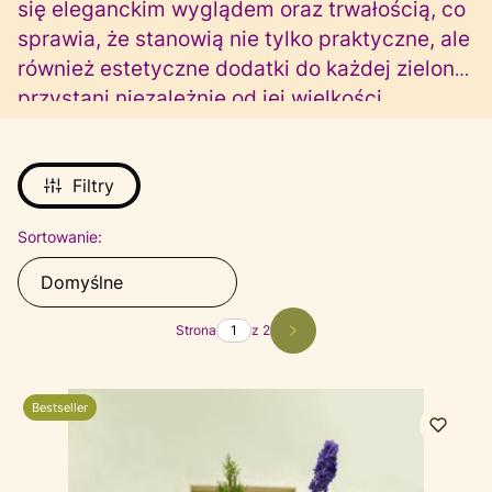
się eleganckim wyglądem oraz trwałością, co
sprawia, że stanowią nie tylko praktyczne, ale
również estetyczne dodatki do każdej zielonej
przystani niezależnie od jej wielkości.
Filtry
Lista produktów
Sortowanie:
Domyślne
Strona
z 2
Następne produkty
Bestseller