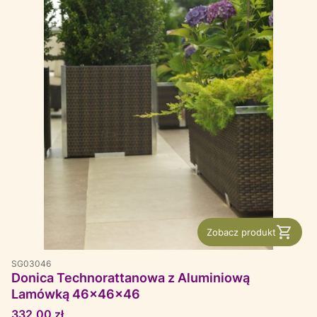
Zobacz produkt
SG03046
Donica Technorattanowa z Aluminiową
Lamówką 46x46x46
Cena
332,00 zł