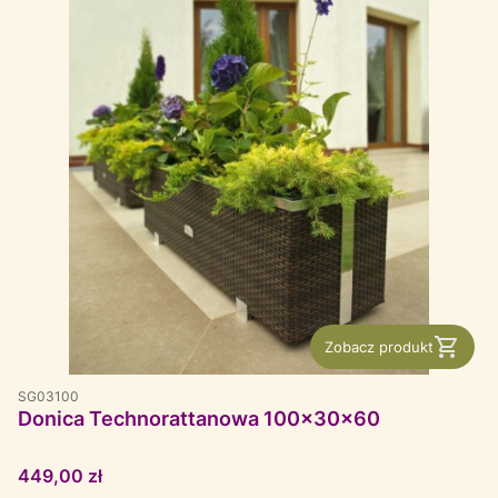
Zobacz produkt
SG03100
Donica Technorattanowa 100x30x60
Cena
449,00 zł