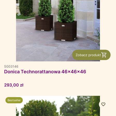
Zobacz produkt
SG03146
Donica Technorattanowa 46x46x46
Cena
293,00 zł
Bestseller