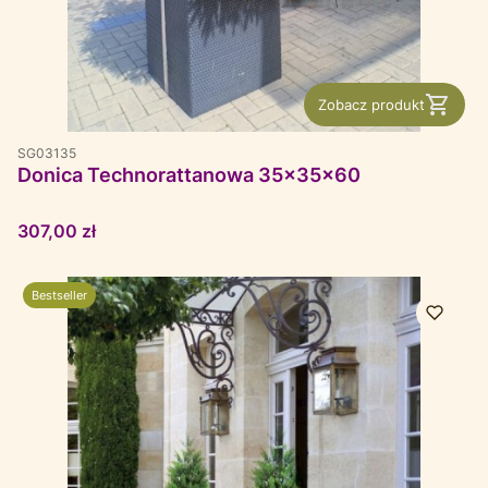
Zobacz produkt
SG03135
Donica Technorattanowa 35x35x60
Cena
307,00 zł
Bestseller