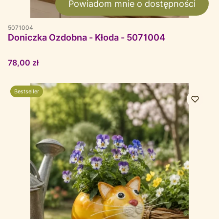
Powiadom mnie o dostępności
5071004
Doniczka Ozdobna - Kłoda - 5071004
Cena
78,00 zł
Bestseller