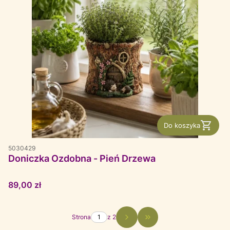
Do koszyka
5030429
Doniczka Ozdobna - Pień Drzewa
Cena
89,00 zł
Strona
z 2
Przejdź do ostatniej str