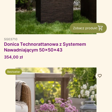
Zobacz produkt
SG03710
Donica Technorattanowa z Systemem
Nawadniającym 50x50x43
Cena
354,00 zł
Bestseller