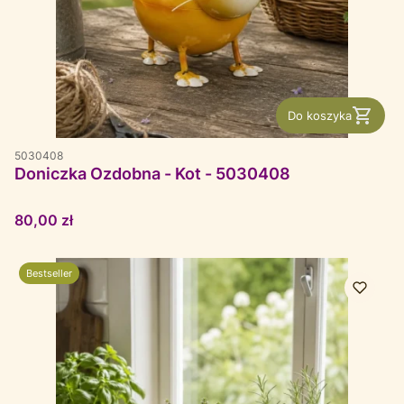
Do koszyka
5030408
Doniczka Ozdobna - Kot - 5030408
Cena
80,00 zł
Bestseller