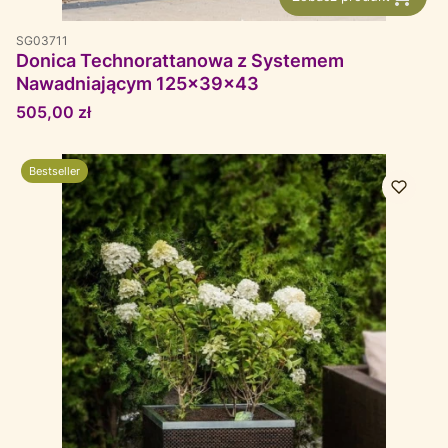
SG03711
Donica Technorattanowa z Systemem
Nawadniającym 125x39x43
Cena
505,00 zł
Bestseller