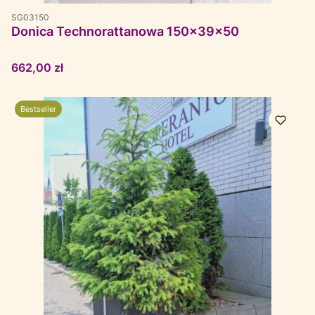
SG03150
Donica Technorattanowa 150x39x50
Cena
662,00 zł
Bestseller