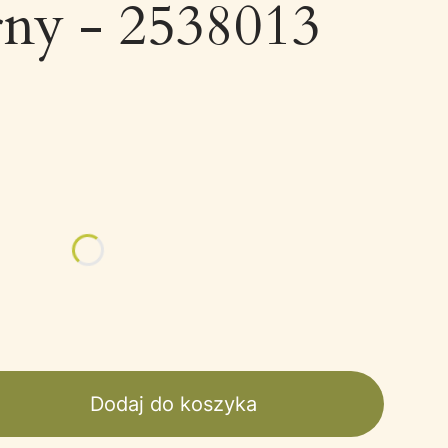
rny - 2538013
żnić się ceną
Dodaj do koszyka