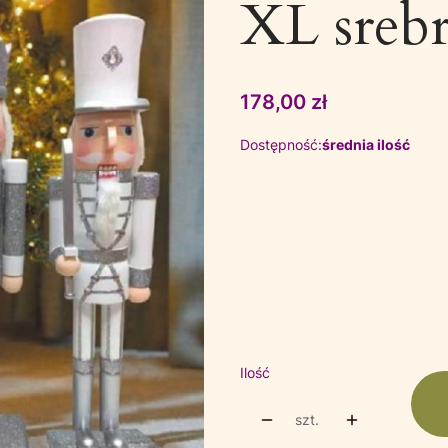
XL sreb
Cena
178,00 zł
Dostępność:
średnia ilość
Wybierz wariant produktu:
Poszczególne warianty mogą ró
*
Wzór
Wybierz
Ilość
szt.