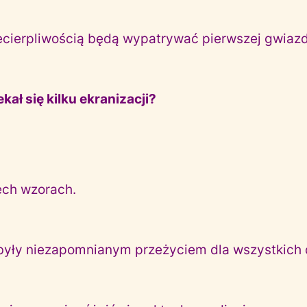
ecierpliwością będą wypatrywać pierwszej gwiazd
ał się kilku ekranizacji?
ech wzorach.
a były niezapomnianym przeżyciem dla wszystkich