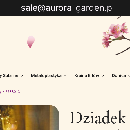
sale@aurora-garden.pl
y Solarne
Metaloplastyka
Kraina Elfów
Donice
y - 2538013
Dziadek