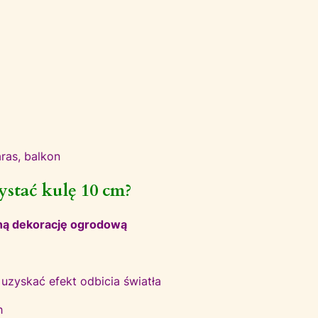
aras, balkon
ystać kulę 10 cm?
ą dekorację ogrodową
 uzyskać efekt odbicia światła
h