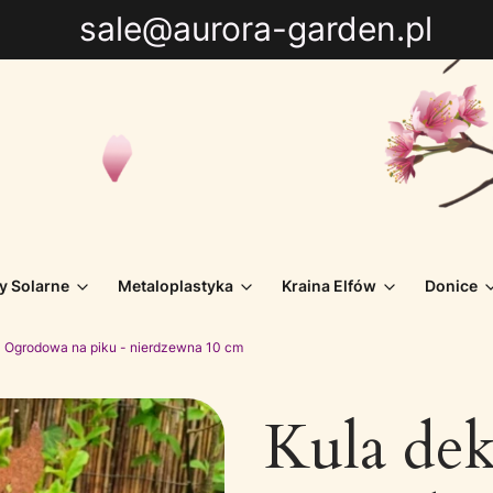
sale@aurora-garden.pl
y Solarne
Metaloplastyka
Kraina Elfów
Donice
a Ogrodowa na piku - nierdzewna 10 cm
Kula dek