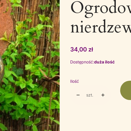
Ogrodow
nierdze
Cena
34,00 zł
Dostępność:
duża ilość
Ilość
szt.