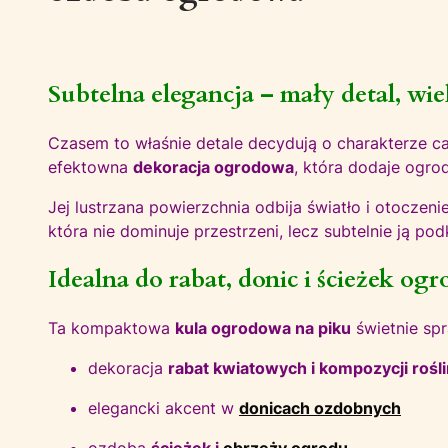
Subtelna elegancja – mały detal, wie
Czasem to właśnie detale decydują o charakterze ca
efektowna
dekoracja ogrodowa
, która dodaje ogrod
Jej lustrzana powierzchnia odbija światło i otoczeni
która nie dominuje przestrzeni, lecz subtelnie ją pod
Idealna do rabat, donic i ścieżek o
Ta kompaktowa
kula ogrodowa na piku
świetnie spr
dekoracja
rabat kwiatowych i kompozycji rośl
elegancki akcent w
donicach ozdobnych
ozdoba
ścieżek i
obrzeży ogrodu