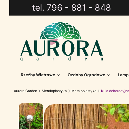
tel. 796 - 881 - 848
Rzeźby Wiatrowe
Ozdoby Ogrodowe
Lamp
Aurora Garden
Metaloplastyka
Metaloplastyka
Kula dekoracyjn