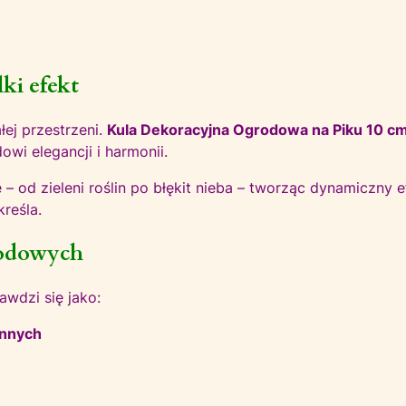
lki efekt
łej przestrzeni.
Kula Dekoracyjna Ogrodowa na Piku 10 c
owi elegancji i harmonii.
e – od zieleni roślin po błękit nieba – tworząc dynamiczny e
kreśla.
grodowych
awdzi się jako:
innych