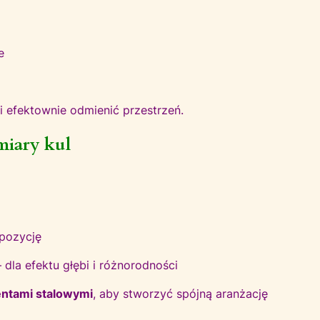
e
i efektownie odmienić przestrzeń.
miary kul
mpozycję
 dla efektu głębi i różnorodności
entami stalowymi
, aby stworzyć spójną aranżację