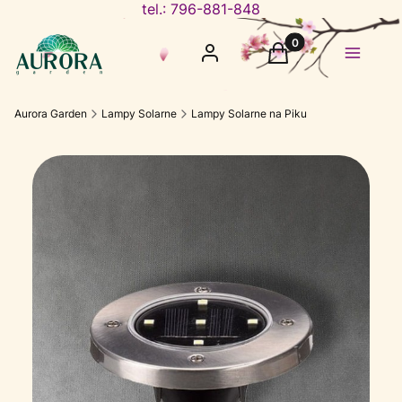
tel.: 796-881-848
Produkty w koszyku
Zaloguj się
Koszyk
Menu
Aurora Garden
Lampy Solarne
Lampy Solarne na Piku