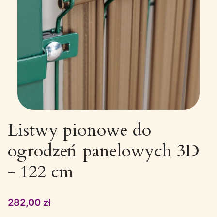
Listwy pionowe do
ogrodzeń panelowych 3D
- 122 cm
Cena
282,00 zł