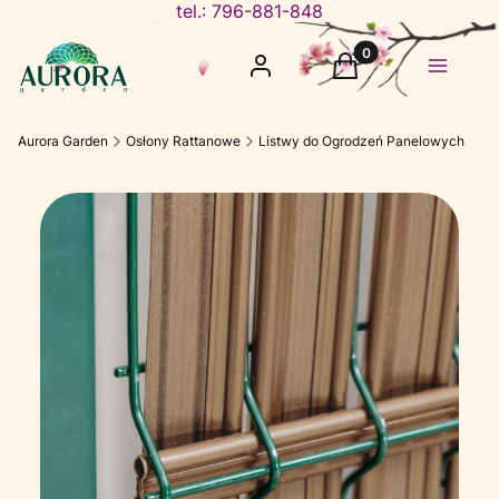
tel.: 796-881-848
Produkty w koszyku
Zaloguj się
Koszyk
Menu
Aurora Garden
Osłony Rattanowe
Listwy do Ogrodzeń Panelowych