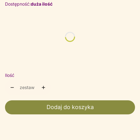
Dostępność:
duża ilość
Wybierz wariant produktu:
Poszczególne warianty mogą różnić się ceną
*
Wybierz Kolor
Wybierz
Ilość
zestaw
Dodaj do koszyka