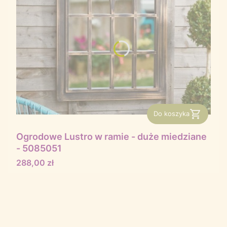
Do koszyka
Ogrodowe Lustro w ramie - duże miedziane
- 5085051
Cena
288,00 zł