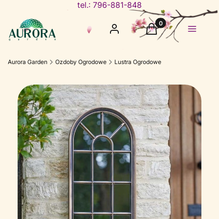
tel.: 796-881-848
Produkty w koszyku
Zaloguj się
Koszyk
Menu
Aurora Garden
Ozdoby Ogrodowe
Lustra Ogrodowe