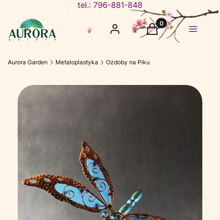
tel.: 796-881-848
Produkty w koszyku
Zaloguj się
Koszyk
Menu
Aurora Garden
Metaloplastyka
Ozdoby na Piku