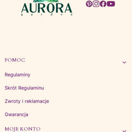
Linki w stopce
POMOC
Regulaminy
Skrót Regulaminu
Zwroty i reklamacje
Gwarancja
MOJE KONTO