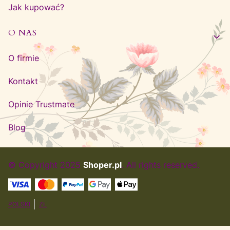
Jak kupować?
O NAS
O firmie
Kontakt
Opinie Trustmate
Blog
© Copyright 2025
Shoper.pl
. All rights reserved.
POLSKI
ZŁ