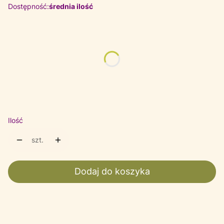
Dostępność:
średnia ilość
Wybierz wariant produktu:
Poszczególne warianty mogą różnić się ceną
*
Wzór
Wybierz
Ilość
szt.
Dodaj do koszyka