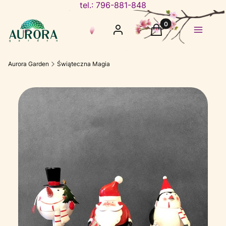
tel.: 796-881-848
Produkty w koszyku
Zaloguj się
Koszyk
Menu
Aurora Garden
Świąteczna Magia