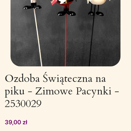
Ozdoba Świąteczna na
piku - Zimowe Pacynki -
2530029
Cena
39,00 zł