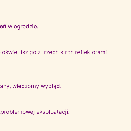
zeń
w ogrodzie.
świetlisz go z trzech stron reflektorami
kany, wieczorny wygląd.
zproblemowej eksploatacji.