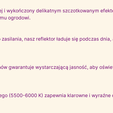
ej i wykończony delikatnym szczotkowanym efektem,
jemu ogrodowi.
zasilania, nasz reflektor ładuje się podczas dni
w gwarantuje wystarczającą jasność, aby oświetl
ego (5500-6000 K) zapewnia klarowne i wyraźne oś