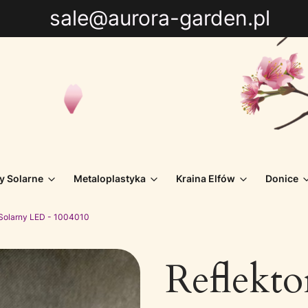
sale@aurora-garden.pl
y Solarne
Metaloplastyka
Kraina Elfów
Donice
 Solarny LED - 1004010
Reflekto