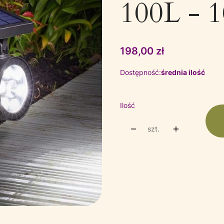
100L - 
Cena
198,00 zł
Dostępność:
średnia ilość
Ilość
szt.