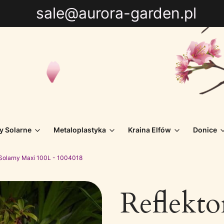
sale@aurora-garden.pl
y Solarne
Metaloplastyka
Kraina Elfów
Donice
 Solarny Maxi 100L - 1004018
Reflekto