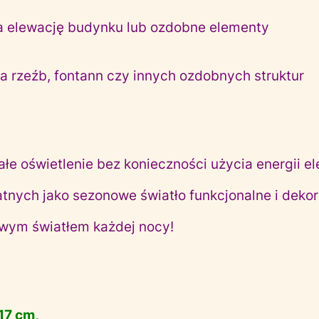
 na elewację budynku lub ozdobne elementy
ia rzeźb, fontann czy innych ozdobnych struktur
łe oświetlenie bez konieczności użycia energii el
nych jako sezonowe światło funkcjonalne i dekor
jowym światłem każdej nocy!
17 cm,