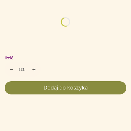
Wybierz wariant produktu:
Poszczególne warianty mogą różnić się ceną
*
Wybierz Kolor
Wybierz
Ilość
szt.
Dodaj do koszyka