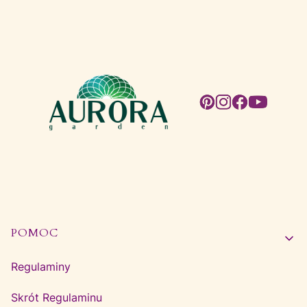
Linki w stopce
POMOC
Regulaminy
Skrót Regulaminu