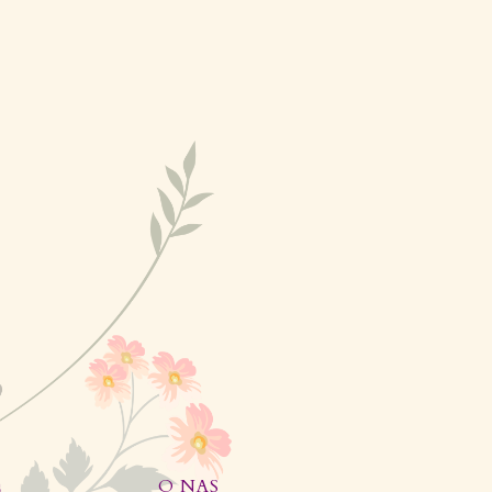
E
O NAS