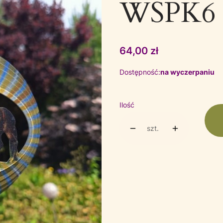
WSPK6
Cena
64,00 zł
Dostępność:
na wyczerpaniu
Ilość
szt.