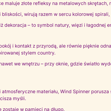
e maluje złote refleksy na metalowych skrętach, ro
bliskości, wirują razem w sercu kolorowej spirali, 
 dekoracja – to symbol natury, więzi i łagodnej en
okój i kontakt z przyrodą, ale równie pięknie odn
pirowanej stylem country.
nawet we wnętrzu – przy oknie, gdzie światło wyd
atmosferyczne materiału, Wind Spinner porusza s
cisza myśli.
e zostaje w pamięci na długo.