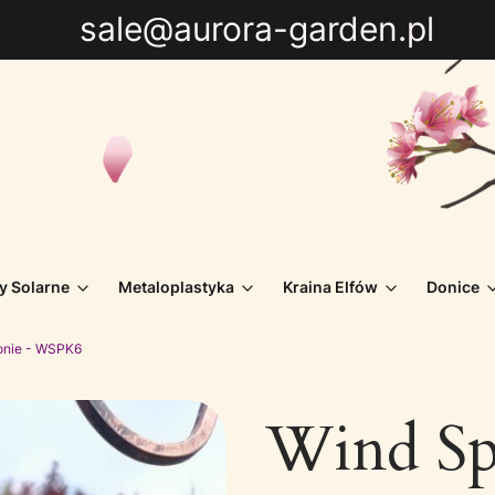
sale@aurora-garden.pl
y Solarne
Metaloplastyka
Kraina Elfów
Donice
Konie - WSPK6
Wind Sp