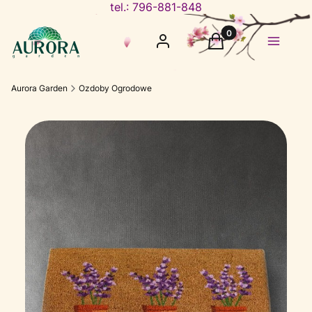
tel.: 796-881-848
Produkty w koszyku
Zaloguj się
Koszyk
Menu
Aurora Garden
Ozdoby Ogrodowe